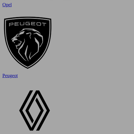
Opel
Peugeot