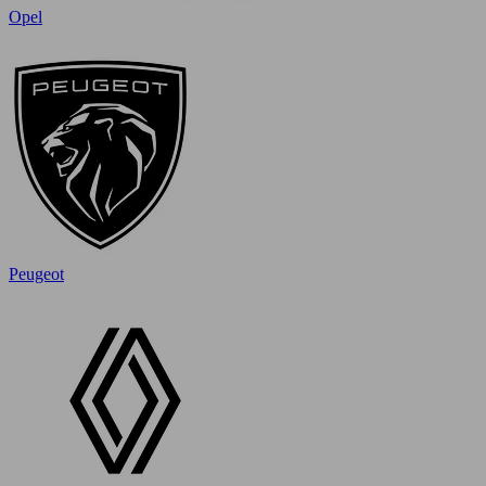
Opel
Peugeot