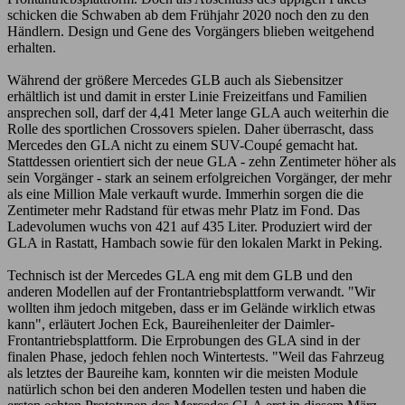
schicken die Schwaben ab dem Frühjahr 2020 noch den zu den
Händlern. Design und Gene des Vorgängers blieben weitgehend
erhalten.
Während der größere Mercedes GLB auch als Siebensitzer
erhältlich ist und damit in erster Linie Freizeitfans und Familien
ansprechen soll, darf der 4,41 Meter lange GLA auch weiterhin die
Rolle des sportlichen Crossovers spielen. Daher überrascht, dass
Mercedes den GLA nicht zu einem SUV-Coupé gemacht hat.
Stattdessen orientiert sich der neue GLA - zehn Zentimeter höher als
sein Vorgänger - stark an seinem erfolgreichen Vorgänger, der mehr
als eine Million Male verkauft wurde. Immerhin sorgen die die
Zentimeter mehr Radstand für etwas mehr Platz im Fond. Das
Ladevolumen wuchs von 421 auf 435 Liter. Produziert wird der
GLA in Rastatt, Hambach sowie für den lokalen Markt in Peking.
Technisch ist der Mercedes GLA eng mit dem GLB und den
anderen Modellen auf der Frontantriebsplattform verwandt. "Wir
wollten ihm jedoch mitgeben, dass er im Gelände wirklich etwas
kann", erläutert Jochen Eck, Baureihenleiter der Daimler-
Frontantriebsplattform. Die Erprobungen des GLA sind in der
finalen Phase, jedoch fehlen noch Wintertests. "Weil das Fahrzeug
als letztes der Baureihe kam, konnten wir die meisten Module
natürlich schon bei den anderen Modellen testen und haben die