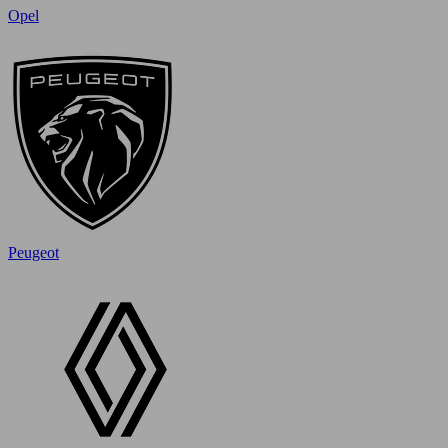
Opel
Peugeot