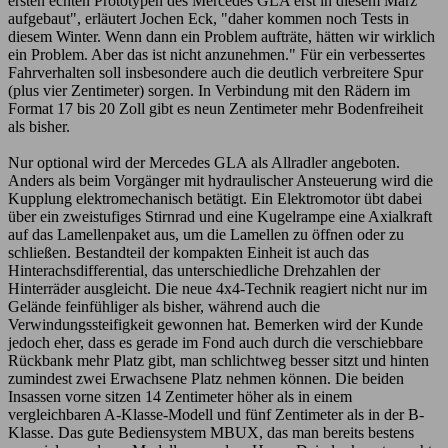
ersten echten Prototypen des Mercedes GLA erst in diesem März
aufgebaut", erläutert Jochen Eck, "daher kommen noch Tests in
diesem Winter. Wenn dann ein Problem aufträte, hätten wir wirklich
ein Problem. Aber das ist nicht anzunehmen." Für ein verbessertes
Fahrverhalten soll insbesondere auch die deutlich verbreitere Spur
(plus vier Zentimeter) sorgen. In Verbindung mit den Rädern im
Format 17 bis 20 Zoll gibt es neun Zentimeter mehr Bodenfreiheit
als bisher.
Nur optional wird der Mercedes GLA als Allradler angeboten.
Anders als beim Vorgänger mit hydraulischer Ansteuerung wird die
Kupplung elektromechanisch betätigt. Ein Elektromotor übt dabei
über ein zweistufiges Stirnrad und eine Kugelrampe eine Axialkraft
auf das Lamellenpaket aus, um die Lamellen zu öffnen oder zu
schließen. Bestandteil der kompakten Einheit ist auch das
Hinterachsdifferential, das unterschiedliche Drehzahlen der
Hinterräder ausgleicht. Die neue 4x4-Technik reagiert nicht nur im
Gelände feinfühliger als bisher, während auch die
Verwindungssteifigkeit gewonnen hat. Bemerken wird der Kunde
jedoch eher, dass es gerade im Fond auch durch die verschiebbare
Rückbank mehr Platz gibt, man schlichtweg besser sitzt und hinten
zumindest zwei Erwachsene Platz nehmen können. Die beiden
Insassen vorne sitzen 14 Zentimeter höher als in einem
vergleichbaren A-Klasse-Modell und fünf Zentimeter als in der B-
Klasse. Das gute Bediensystem MBUX, das man bereits bestens