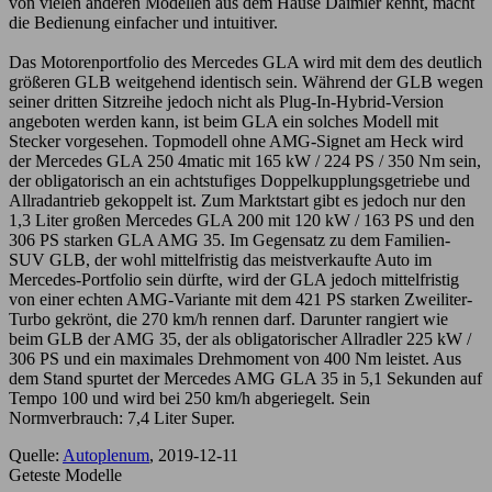
von vielen anderen Modellen aus dem Hause Daimler kennt, macht
die Bedienung einfacher und intuitiver.
Das Motorenportfolio des Mercedes GLA wird mit dem des deutlich
größeren GLB weitgehend identisch sein. Während der GLB wegen
seiner dritten Sitzreihe jedoch nicht als Plug-In-Hybrid-Version
angeboten werden kann, ist beim GLA ein solches Modell mit
Stecker vorgesehen. Topmodell ohne AMG-Signet am Heck wird
der Mercedes GLA 250 4matic mit 165 kW / 224 PS / 350 Nm sein,
der obligatorisch an ein achtstufiges Doppelkupplungsgetriebe und
Allradantrieb gekoppelt ist. Zum Marktstart gibt es jedoch nur den
1,3 Liter großen Mercedes GLA 200 mit 120 kW / 163 PS und den
306 PS starken GLA AMG 35. Im Gegensatz zu dem Familien-
SUV GLB, der wohl mittelfristig das meistverkaufte Auto im
Mercedes-Portfolio sein dürfte, wird der GLA jedoch mittelfristig
von einer echten AMG-Variante mit dem 421 PS starken Zweiliter-
Turbo gekrönt, die 270 km/h rennen darf. Darunter rangiert wie
beim GLB der AMG 35, der als obligatorischer Allradler 225 kW /
306 PS und ein maximales Drehmoment von 400 Nm leistet. Aus
dem Stand spurtet der Mercedes AMG GLA 35 in 5,1 Sekunden auf
Tempo 100 und wird bei 250 km/h abgeriegelt. Sein
Normverbrauch: 7,4 Liter Super.
Quelle:
Autoplenum
, 2019-12-11
Geteste Modelle