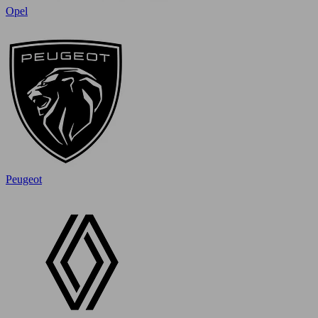
Opel
Peugeot