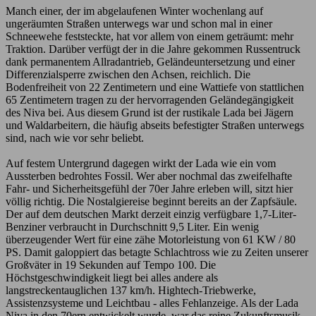
Manch einer, der im abgelaufenen Winter wochenlang auf
ungeräumten Straßen unterwegs war und schon mal in einer
Schneewehe feststeckte, hat vor allem von einem geträumt: mehr
Traktion. Darüber verfügt der in die Jahre gekommen Russentruck
dank permanentem Allradantrieb, Geländeuntersetzung und einer
Differenzialsperre zwischen den Achsen, reichlich. Die
Bodenfreiheit von 22 Zentimetern und eine Wattiefe von stattlichen
65 Zentimetern tragen zu der hervorragenden Geländegängigkeit
des Niva bei. Aus diesem Grund ist der rustikale Lada bei Jägern
und Waldarbeitern, die häufig abseits befestigter Straßen unterwegs
sind, nach wie vor sehr beliebt.
Auf festem Untergrund dagegen wirkt der Lada wie ein vom
Aussterben bedrohtes Fossil. Wer aber nochmal das zweifelhafte
Fahr- und Sicherheitsgefühl der 70er Jahre erleben will, sitzt hier
völlig richtig. Die Nostalgiereise beginnt bereits an der Zapfsäule.
Der auf dem deutschen Markt derzeit einzig verfügbare 1,7-Liter-
Benziner verbraucht in Durchschnitt 9,5 Liter. Ein wenig
überzeugender Wert für eine zähe Motorleistung von 61 KW / 80
PS. Damit galoppiert das betagte Schlachtross wie zu Zeiten unserer
Großväter in 19 Sekunden auf Tempo 100. Die
Höchstgeschwindigkeit liegt bei alles andere als
langstreckentauglichen 137 km/h. Hightech-Triebwerke,
Assistenzsysteme und Leichtbau - alles Fehlanzeige. Als der Lada
Niva in den 70ern entwickelt wurde, war das reine Zukunftsmusik.