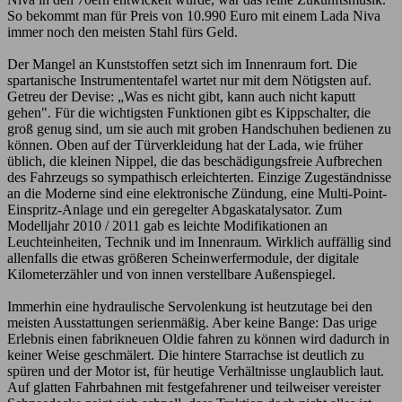
So bekommt man für Preis von 10.990 Euro mit einem Lada Niva
immer noch den meisten Stahl fürs Geld.
Der Mangel an Kunststoffen setzt sich im Innenraum fort. Die
spartanische Instrumententafel wartet nur mit dem Nötigsten auf.
Getreu der Devise: „Was es nicht gibt, kann auch nicht kaputt
gehen". Für die wichtigsten Funktionen gibt es Kippschalter, die
groß genug sind, um sie auch mit groben Handschuhen bedienen zu
können. Oben auf der Türverkleidung hat der Lada, wie früher
üblich, die kleinen Nippel, die das beschädigungsfreie Aufbrechen
des Fahrzeugs so sympathisch erleichterten. Einzige Zugeständnisse
an die Moderne sind eine elektronische Zündung, eine Multi-Point-
Einspritz-Anlage und ein geregelter Abgaskatalysator. Zum
Modelljahr 2010 / 2011 gab es leichte Modifikationen an
Leuchteinheiten, Technik und im Innenraum. Wirklich auffällig sind
allenfalls die etwas größeren Scheinwerfermodule, der digitale
Kilometerzähler und von innen verstellbare Außenspiegel.
Immerhin eine hydraulische Servolenkung ist heutzutage bei den
meisten Ausstattungen serienmäßig. Aber keine Bange: Das urige
Erlebnis einen fabrikneuen Oldie fahren zu können wird dadurch in
keiner Weise geschmälert. Die hintere Starrachse ist deutlich zu
spüren und der Motor ist, für heutige Verhältnisse unglaublich laut.
Auf glatten Fahrbahnen mit festgefahrener und teilweiser vereister