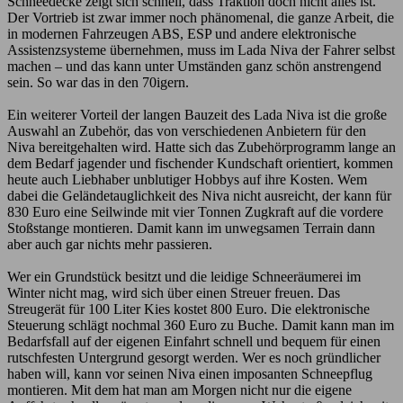
Schneedecke zeigt sich schnell, dass Traktion doch nicht alles ist.
Der Vortrieb ist zwar immer noch phänomenal, die ganze Arbeit, die
in modernen Fahrzeugen ABS, ESP und andere elektronische
Assistenzsysteme übernehmen, muss im Lada Niva der Fahrer selbst
machen – und das kann unter Umständen ganz schön anstrengend
sein. So war das in den 70igern.
Ein weiterer Vorteil der langen Bauzeit des Lada Niva ist die große
Auswahl an Zubehör, das von verschiedenen Anbietern für den
Niva bereitgehalten wird. Hatte sich das Zubehörprogramm lange an
dem Bedarf jagender und fischender Kundschaft orientiert, kommen
heute auch Liebhaber unblutiger Hobbys auf ihre Kosten. Wem
dabei die Geländetauglichkeit des Niva nicht ausreicht, der kann für
830 Euro eine Seilwinde mit vier Tonnen Zugkraft auf die vordere
Stoßstange montieren. Damit kann im unwegsamen Terrain dann
aber auch gar nichts mehr passieren.
Wer ein Grundstück besitzt und die leidige Schneeräumerei im
Winter nicht mag, wird sich über einen Streuer freuen. Das
Streugerät für 100 Liter Kies kostet 800 Euro. Die elektronische
Steuerung schlägt nochmal 360 Euro zu Buche. Damit kann man im
Bedarfsfall auf der eigenen Einfahrt schnell und bequem für einen
rutschfesten Untergrund gesorgt werden. Wer es noch gründlicher
haben will, kann vor seinen Niva einen imposanten Schneepflug
montieren. Mit dem hat man am Morgen nicht nur die eigene