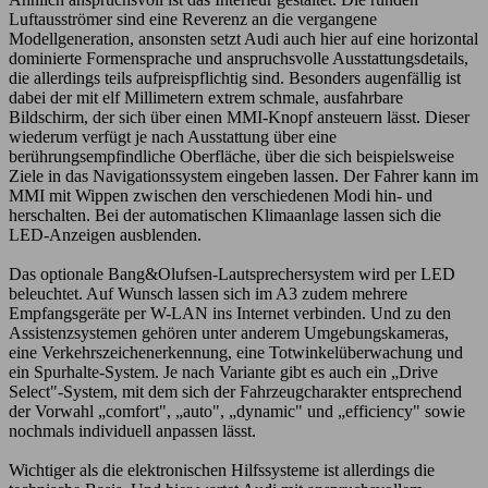
Luftausströmer sind eine Reverenz an die vergangene
Modellgeneration, ansonsten setzt Audi auch hier auf eine horizontal
dominierte Formensprache und anspruchsvolle Ausstattungsdetails,
die allerdings teils aufpreispflichtig sind. Besonders augenfällig ist
dabei der mit elf Millimetern extrem schmale, ausfahrbare
Bildschirm, der sich über einen MMI-Knopf ansteuern lässt. Dieser
wiederum verfügt je nach Ausstattung über eine
berührungsempfindliche Oberfläche, über die sich beispielsweise
Ziele in das Navigationssystem eingeben lassen. Der Fahrer kann im
MMI mit Wippen zwischen den verschiedenen Modi hin- und
herschalten. Bei der automatischen Klimaanlage lassen sich die
LED-Anzeigen ausblenden.
Das optionale Bang&Olufsen-Lautsprechersystem wird per LED
beleuchtet. Auf Wunsch lassen sich im A3 zudem mehrere
Empfangsgeräte per W-LAN ins Internet verbinden. Und zu den
Assistenzsystemen gehören unter anderem Umgebungskameras,
eine Verkehrszeichenerkennung, eine Totwinkelüberwachung und
ein Spurhalte-System. Je nach Variante gibt es auch ein „Drive
Select"-System, mit dem sich der Fahrzeugcharakter entsprechend
der Vorwahl „comfort", „auto", „dynamic" und „efficiency" sowie
nochmals individuell anpassen lässt.
Wichtiger als die elektronischen Hilfssysteme ist allerdings die