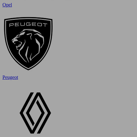
Opel
Peugeot