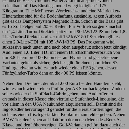
technische Basis. Und hier wartet Audi mit anspruchsvollem
Leichtbau auf: Das Einstiegsmodell wiegt lediglich 1.175
Kilogramm. Eine McPherson-Vorderachse und eine Mehrlenker-
Hinterachse sind für die Bodenhaftung zuständig, gegen Aufpreis
gibt es das Dämpfersystem Magnetic Ride. Schon in der Basis gibt
es 16-Zoll-Felgen auf 205er-Reifen. Für Vortrieb sorgen zunächst
ein 1,4-Liter-Turbo-Direkteinspritzer mit 90 kW/122 PS und ein 1,8-
Liter-Turbo-Direkteinspritzer mit 132 kW/180 PS; zudem gibt es
einen 2,0-Liter-TDI mit 105 kW/143 PS. Das Programm wird
sukzessive nach unten und nach oben ausgebaut; schon jetzt kündigt
Audi einen 1,6-Liter-TDI mit einem Durchschnittsverbrauch von
nur 3,8 Litern pro 100 Kilometer an. Hybrid- und gasbetriebene
Varianten gelten als sicher, gleiches gilt für einen sportlichen S3.
Und irgendwann wird es auch wieder einen RS3 geben, dessen
Fünfzylinder-Turbo dann an die 400 PS leisten könnte.
Neben dem Dreitürer, der ab 21.600 Euro bei den Händlern steht,
wird es auch wieder einen fünftürigen A3 Sportback geben. Zudem
soll es wieder ein Stoffdach-Cabrio geben, und Audi offeriert
erstmals in dieser Klasse eine viertürige Stufenheck-Limousine, die
vor allem in den USA Neukunden akquirieren soll. Damit sind die
Ingolstädter hervorragend gerüstet für die Herausforderungen, die
sich aus einem frisch gestärkten Konkurrenzumfeld ergeben. Neben
BMW 1er, den Typen auf Plattform der neuen Mercedes-Benz A-
Klasse und den höherwertigen Golf-Varianten gehört dazu auch der