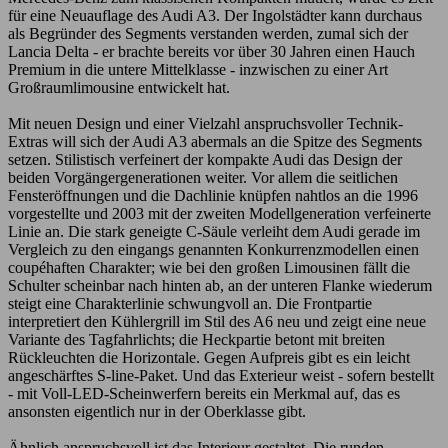
für eine Neuauflage des Audi A3. Der Ingolstädter kann durchaus
als Begründer des Segments verstanden werden, zumal sich der
Lancia Delta - er brachte bereits vor über 30 Jahren einen Hauch
Premium in die untere Mittelklasse - inzwischen zu einer Art
Großraumlimousine entwickelt hat.
Mit neuen Design und einer Vielzahl anspruchsvoller Technik-
Extras will sich der Audi A3 abermals an die Spitze des Segments
setzen. Stilistisch verfeinert der kompakte Audi das Design der
beiden Vorgängergenerationen weiter. Vor allem die seitlichen
Fensteröffnungen und die Dachlinie knüpfen nahtlos an die 1996
vorgestellte und 2003 mit der zweiten Modellgeneration verfeinerte
Linie an. Die stark geneigte C-Säule verleiht dem Audi gerade im
Vergleich zu den eingangs genannten Konkurrenzmodellen einen
coupéhaften Charakter; wie bei den großen Limousinen fällt die
Schulter scheinbar nach hinten ab, an der unteren Flanke wiederum
steigt eine Charakterlinie schwungvoll an. Die Frontpartie
interpretiert den Kühlergrill im Stil des A6 neu und zeigt eine neue
Variante des Tagfahrlichts; die Heckpartie betont mit breiten
Rückleuchten die Horizontale. Gegen Aufpreis gibt es ein leicht
angeschärftes S-line-Paket. Und das Exterieur weist - sofern bestellt
- mit Voll-LED-Scheinwerfern bereits ein Merkmal auf, das es
ansonsten eigentlich nur in der Oberklasse gibt.
Ähnlich anspruchsvoll ist das Interieur gestaltet. Die runden