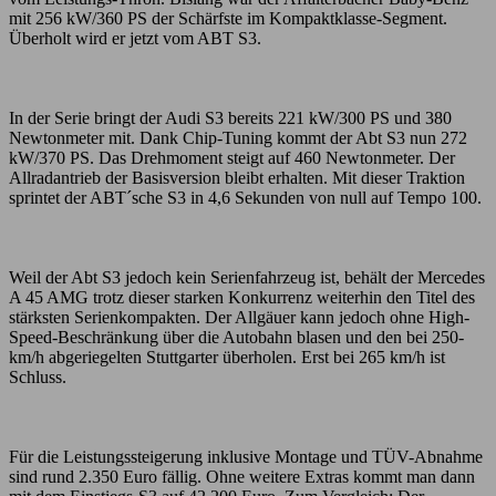
mit 256 kW/360 PS der Schärfste im Kompaktklasse-Segment.
Überholt wird er jetzt vom ABT S3.
In der Serie bringt der Audi S3 bereits 221 kW/300 PS und 380
Newtonmeter mit. Dank Chip-Tuning kommt der Abt S3 nun 272
kW/370 PS. Das Drehmoment steigt auf 460 Newtonmeter. Der
Allradantrieb der Basisversion bleibt erhalten. Mit dieser Traktion
sprintet der ABT´sche S3 in 4,6 Sekunden von null auf Tempo 100.
Weil der Abt S3 jedoch kein Serienfahrzeug ist, behält der Mercedes
A 45 AMG trotz dieser starken Konkurrenz weiterhin den Titel des
stärksten Serienkompakten. Der Allgäuer kann jedoch ohne High-
Speed-Beschränkung über die Autobahn blasen und den bei 250-
km/h abgeriegelten Stuttgarter überholen. Erst bei 265 km/h ist
Schluss.
Für die Leistungssteigerung inklusive Montage und TÜV-Abnahme
sind rund 2.350 Euro fällig. Ohne weitere Extras kommt man dann