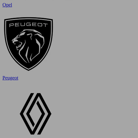
Opel
Peugeot