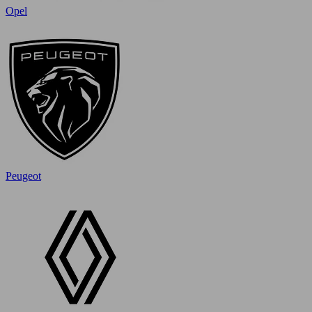
Opel
Peugeot