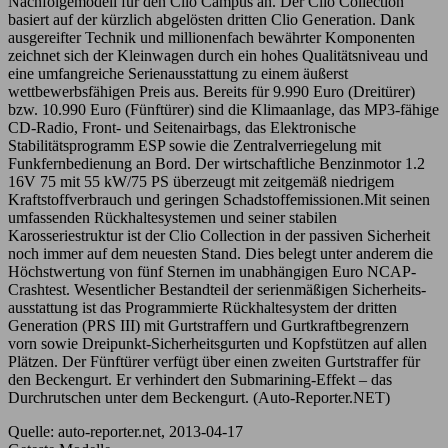
Nachfolgemodell für den Clio Campus an. Der Clio Collection
basiert auf der kürzlich abgelösten dritten Clio Generation. Dank
ausgereifter Technik und millionenfach bewährter Komponenten
zeichnet sich der Kleinwagen durch ein hohes Qualitätsniveau und
eine umfangreiche Serienausstattung zu einem äußerst
wettbewerbsfähigen Preis aus. Bereits für 9.990 Euro (Dreitürer)
bzw. 10.990 Euro (Fünftürer) sind die Klimaanlage, das MP3-fähige
CD-Radio, Front- und Seiten­airbags, das Elektronische
Stabilitätsprogramm ESP sowie die Zentralverriegelung mit
Funkfernbedienung an Bord. Der wirtschaftliche Benzinmotor 1.2
16V 75 mit 55 kW/75 PS überzeugt mit zeitgemäß niedrigem
Kraftstoff­verbrauch und geringen Schadstoffemissionen.Mit seinen
umfassenden Rückhaltesystemen und seiner stabilen
Karosseriestruktur ist der Clio Collection in der passiven Sicherheit
noch immer auf dem neuesten Stand. Dies belegt unter anderem die
Höchstwertung von fünf Sternen im unabhängigen Euro NCAP-
Crashtest. Wesentlicher Bestandteil der serien­mäßigen Sicher­heits­
ausstattung ist das Programmierte Rückhaltesystem der dritten
Generation (PRS III) mit Gurtstraffern und Gurtkraft­begrenzern
vorn sowie Dreipunkt-Sicherheitsgurten und Kopf­stützen auf allen
Plätzen. Der Fünftürer verfügt über einen zweiten Gurtstraffer für
den Beckengurt. Er verhindert den Submarining-Effekt – das
Durchrutschen unter dem Beckengurt. (Auto-Reporter.NET)
Quelle: auto-reporter.net, 2013-04-17