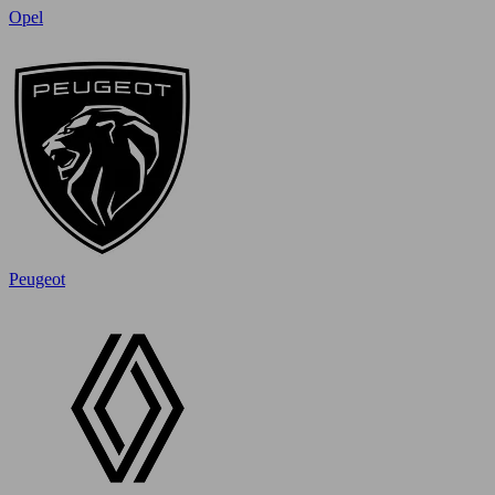
Opel
Peugeot