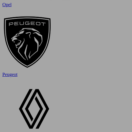
Opel
Peugeot