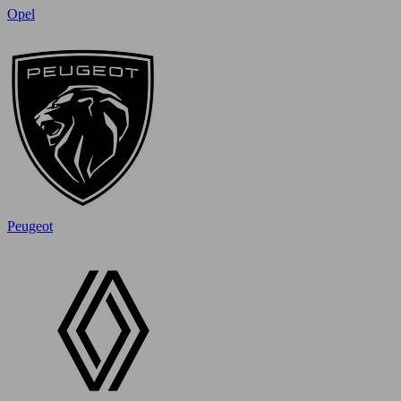
Opel
Peugeot