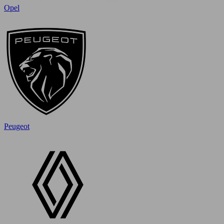
Opel
Peugeot