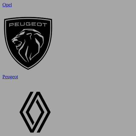
Opel
Peugeot