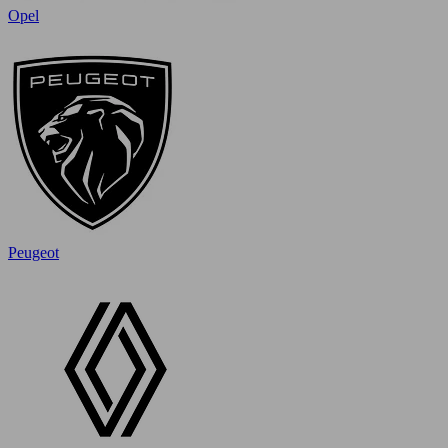
Opel
Peugeot