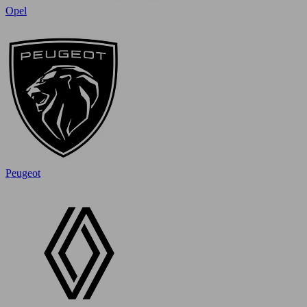
Opel
Peugeot