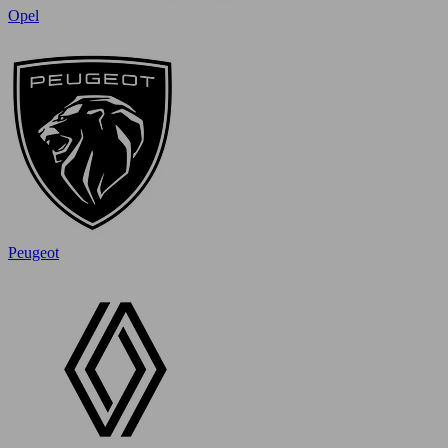
Opel
Peugeot