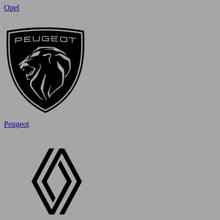
Opel
Peugeot