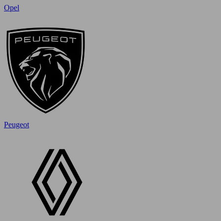
Opel
Peugeot