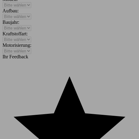
a
human,
Aufbau:
ignore
this
Baujahr:
field
Kraftstoffart:
Motorisierung:
Ihr Feedback