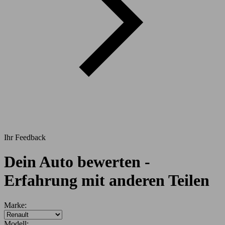
Ihr Feedback
Dein Auto bewerten -
Erfahrung mit anderen Teilen
If
Marke:
you
are
Modell: