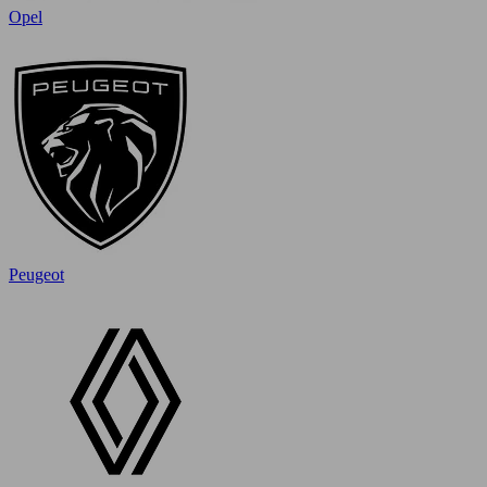
Opel
Peugeot