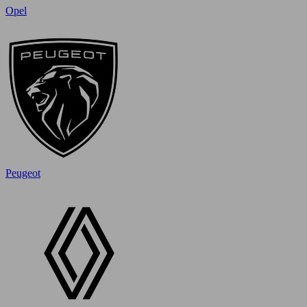
Opel
Peugeot