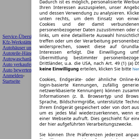
Dadurch ist es möglich, personalisierte Werb
Ihren Interessen auszuspielen, unser Angeb
und dessen Verwendung zu analysieren. Klicke
unten rechts, um dem Einsatz von einwill
Cookies und der damit verbundenen 
personenbezogener Daten zuzustimmen oder d
links, um eine detaillierte Auswahl hinsichtli
Service-Übersicht
treffen oder um der Verarbeitung personenbe
Kfz-Werkstätten
widersprechen, soweit diese auf Grundla
Autohäuser und Händler
Interessen erfolgt. Die Einwilligung um
Autoteile-Händler
Übermittlung bestimmter personenbezo
Autowaschanlagen
Drittländer, u.a. die USA, nach Art. 49 (1) (a) 
Auto verkaufen
›
keine Einwilligung
erteilen, klicken Sie bitte
hier
Auto bewerten
›
Anmelden
›
Cookies, Endgeräte- oder ähnliche Online-K
Startseite
login-basierte Kennungen, zufällig generi
netzwerkbasierte Kennungen) können zusam
Informationen (z. B. Browsertyp und Browse
Sprache, Bildschirmgröße, unterstützte Techno
Ihrem Endgerät gespeichert oder von dort au
um es jedes Mal wiederzuerkennen, wenn e
einer Webseite aufruft. Dies geschieht für ei
der hier aufgeführten Verarbeitungszwecke.
Sie können Ihre Präferenzen jederzeit anpas