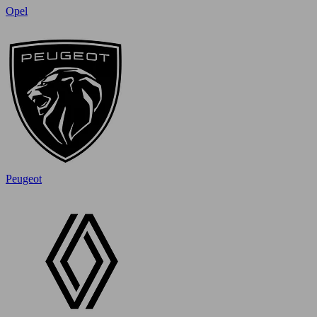
Opel
Peugeot