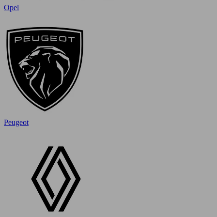
Opel
Peugeot