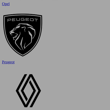
Opel
Peugeot