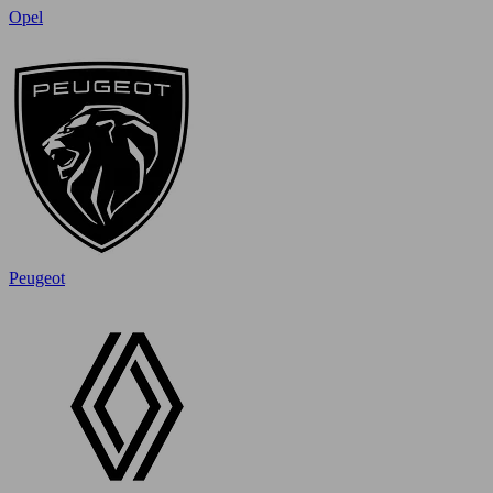
Opel
Peugeot