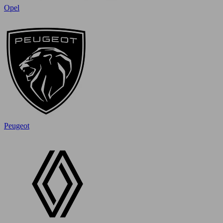
Opel
Peugeot