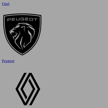
Opel
Peugeot