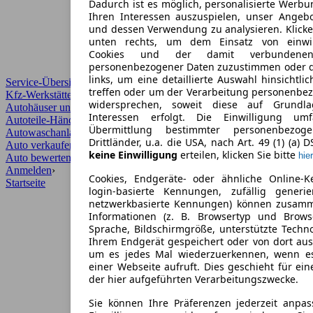
Dadurch ist es möglich, personalisierte Werb
Ihren Interessen auszuspielen, unser Angeb
und dessen Verwendung zu analysieren. Klicke
unten rechts, um dem Einsatz von einwill
Cookies und der damit verbundenen 
personenbezogener Daten zuzustimmen oder d
links, um eine detaillierte Auswahl hinsichtli
Service-Übersicht
treffen oder um der Verarbeitung personenbe
Kfz-Werkstätten
widersprechen, soweit diese auf Grundla
Autohäuser und Händler
Interessen erfolgt. Die Einwilligung um
Autoteile-Händler
Übermittlung bestimmter personenbezo
Autowaschanlagen
Drittländer, u.a. die USA, nach Art. 49 (1) (a) 
Auto verkaufen
›
keine Einwilligung
erteilen, klicken Sie bitte
hier
Auto bewerten
›
Anmelden
›
Cookies, Endgeräte- oder ähnliche Online-K
Startseite
login-basierte Kennungen, zufällig generi
netzwerkbasierte Kennungen) können zusam
Informationen (z. B. Browsertyp und Browse
Sprache, Bildschirmgröße, unterstützte Techno
Ihrem Endgerät gespeichert oder von dort au
um es jedes Mal wiederzuerkennen, wenn e
einer Webseite aufruft. Dies geschieht für ei
der hier aufgeführten Verarbeitungszwecke.
Sie können Ihre Präferenzen jederzeit anpas