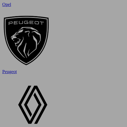
Opel
Peugeot