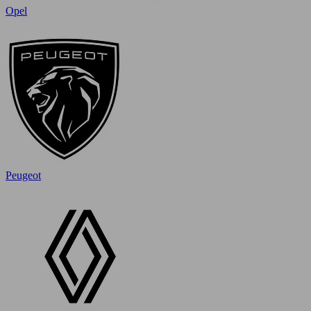
Opel
Peugeot