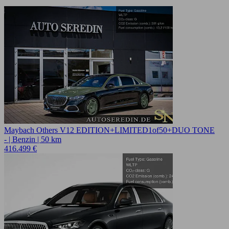
Maybach Others V12 EDITION+LIMITED1of50+DUO TONE
- | Benzin | 50 km
416.499 €