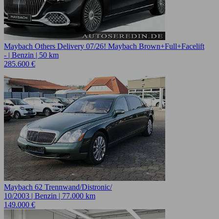
Maybach Others Delivery 07/26! Maybach Brown+Full+Facelift
- | Benzin | 50 km
285.600 €
Maybach 62 Trennwand/Distronic/
10/2003 | Benzin | 77.000 km
149.000 €