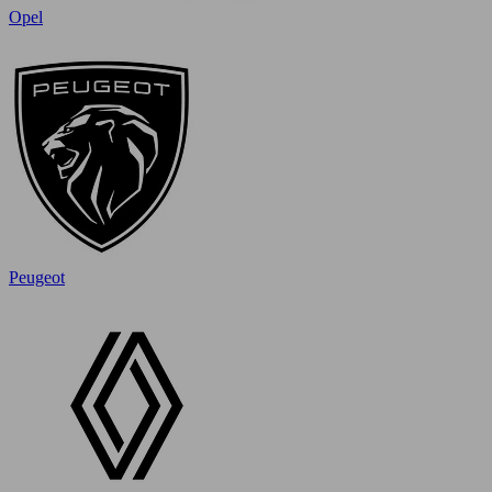
Opel
Peugeot