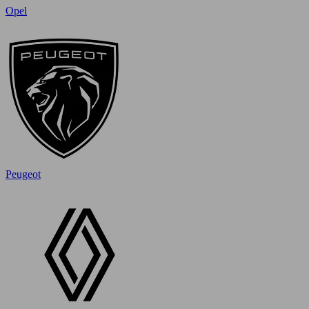
Opel
Peugeot