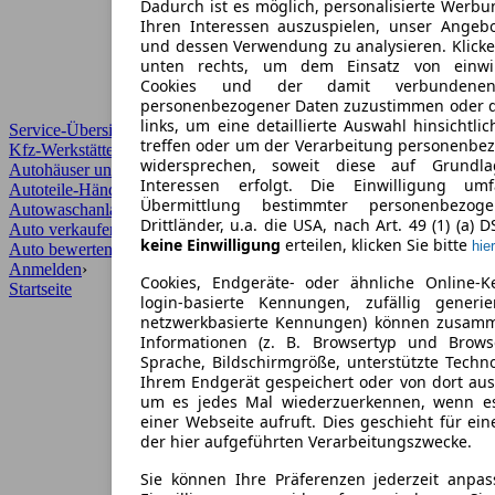
Dadurch ist es möglich, personalisierte Werb
Ihren Interessen auszuspielen, unser Angeb
und dessen Verwendung zu analysieren. Klicke
unten rechts, um dem Einsatz von einwill
Cookies und der damit verbundenen 
personenbezogener Daten zuzustimmen oder d
links, um eine detaillierte Auswahl hinsichtli
Service-Übersicht
treffen oder um der Verarbeitung personenbe
Kfz-Werkstätten
widersprechen, soweit diese auf Grundla
Autohäuser und Händler
Interessen erfolgt. Die Einwilligung um
Autoteile-Händler
Übermittlung bestimmter personenbezo
Autowaschanlagen
Drittländer, u.a. die USA, nach Art. 49 (1) (a) 
Auto verkaufen
›
keine Einwilligung
erteilen, klicken Sie bitte
hier
Auto bewerten
›
Anmelden
›
Cookies, Endgeräte- oder ähnliche Online-K
Startseite
login-basierte Kennungen, zufällig generi
netzwerkbasierte Kennungen) können zusam
Informationen (z. B. Browsertyp und Browse
Sprache, Bildschirmgröße, unterstützte Techno
Ihrem Endgerät gespeichert oder von dort au
um es jedes Mal wiederzuerkennen, wenn e
einer Webseite aufruft. Dies geschieht für ei
der hier aufgeführten Verarbeitungszwecke.
Sie können Ihre Präferenzen jederzeit anpas