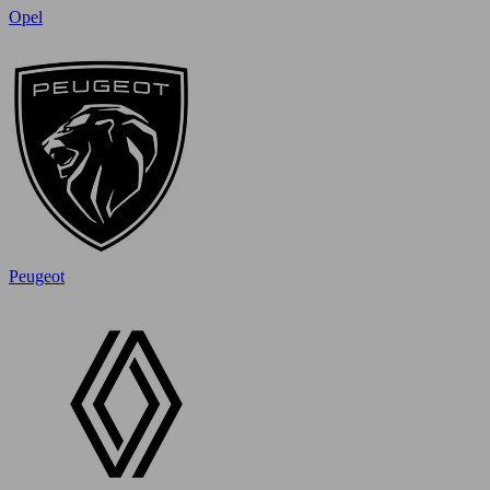
Opel
Peugeot