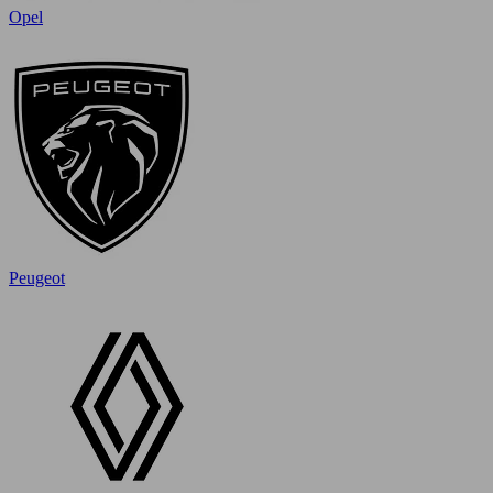
Opel
Peugeot