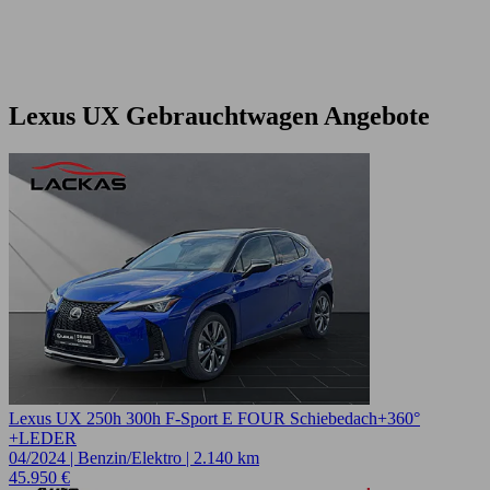
Lexus UX Gebrauchtwagen Angebote
Lexus UX 250h 300h F-Sport E FOUR Schiebedach+360°
+LEDER
04/2024 | Benzin/Elektro | 2.140 km
45.950 €