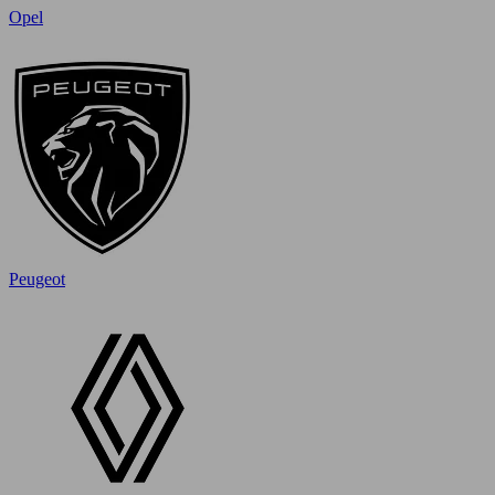
Opel
Peugeot