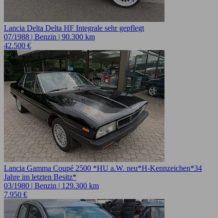
Lancia Delta Delta HF Integrale sehr gepflegt
07/1988 | Benzin | 90.300 km
42.500 €
Lancia Gamma Coupé 2500 *HU a.W. neu*H-Kennzeichen*34
Jahre im letzten Besitz*
03/1980 | Benzin | 129.300 km
7.950 €