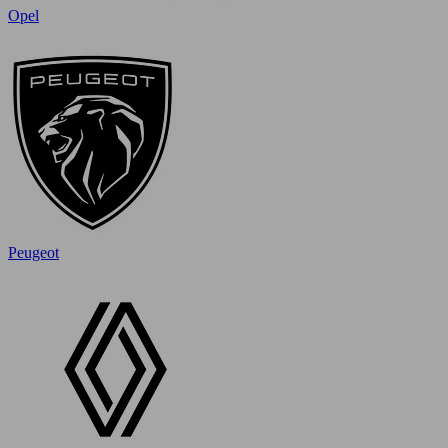
Opel
Peugeot