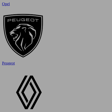
Opel
Peugeot