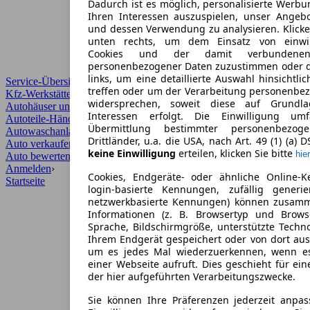
Dadurch ist es möglich, personalisierte Werb
Ihren Interessen auszuspielen, unser Angeb
und dessen Verwendung zu analysieren. Klicke
unten rechts, um dem Einsatz von einwill
Cookies und der damit verbundenen 
personenbezogener Daten zuzustimmen oder d
links, um eine detaillierte Auswahl hinsichtli
Service-Übersicht
treffen oder um der Verarbeitung personenbe
Kfz-Werkstätten
widersprechen, soweit diese auf Grundla
Autohäuser und Händler
Interessen erfolgt. Die Einwilligung um
Autoteile-Händler
Übermittlung bestimmter personenbezo
Autowaschanlagen
Drittländer, u.a. die USA, nach Art. 49 (1) (a) 
Auto verkaufen
›
keine Einwilligung
erteilen, klicken Sie bitte
hier
Auto bewerten
›
Anmelden
›
Cookies, Endgeräte- oder ähnliche Online-K
Startseite
login-basierte Kennungen, zufällig generi
netzwerkbasierte Kennungen) können zusam
Informationen (z. B. Browsertyp und Browse
Sprache, Bildschirmgröße, unterstützte Techno
Ihrem Endgerät gespeichert oder von dort au
um es jedes Mal wiederzuerkennen, wenn e
einer Webseite aufruft. Dies geschieht für ei
der hier aufgeführten Verarbeitungszwecke.
Sie können Ihre Präferenzen jederzeit anpas