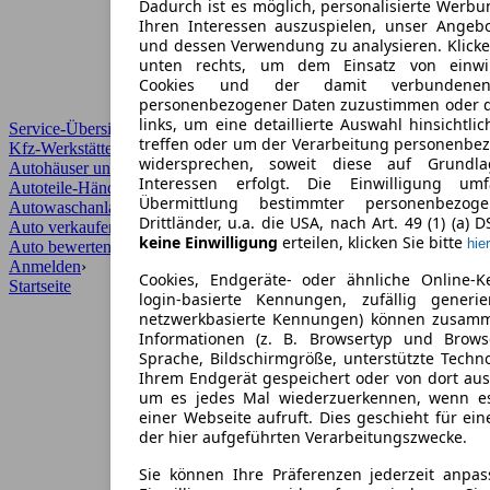
Dadurch ist es möglich, personalisierte Werb
Ihren Interessen auszuspielen, unser Angeb
und dessen Verwendung zu analysieren. Klicke
unten rechts, um dem Einsatz von einwill
Cookies und der damit verbundenen 
personenbezogener Daten zuzustimmen oder d
links, um eine detaillierte Auswahl hinsichtli
Service-Übersicht
treffen oder um der Verarbeitung personenbe
Kfz-Werkstätten
widersprechen, soweit diese auf Grundla
Autohäuser und Händler
Interessen erfolgt. Die Einwilligung um
Autoteile-Händler
Übermittlung bestimmter personenbezo
Autowaschanlagen
Drittländer, u.a. die USA, nach Art. 49 (1) (a) 
Auto verkaufen
›
keine Einwilligung
erteilen, klicken Sie bitte
hier
Auto bewerten
›
Anmelden
›
Cookies, Endgeräte- oder ähnliche Online-K
Startseite
login-basierte Kennungen, zufällig generi
netzwerkbasierte Kennungen) können zusam
Informationen (z. B. Browsertyp und Browse
Sprache, Bildschirmgröße, unterstützte Techno
Ihrem Endgerät gespeichert oder von dort au
um es jedes Mal wiederzuerkennen, wenn e
einer Webseite aufruft. Dies geschieht für ei
der hier aufgeführten Verarbeitungszwecke.
Sie können Ihre Präferenzen jederzeit anpas