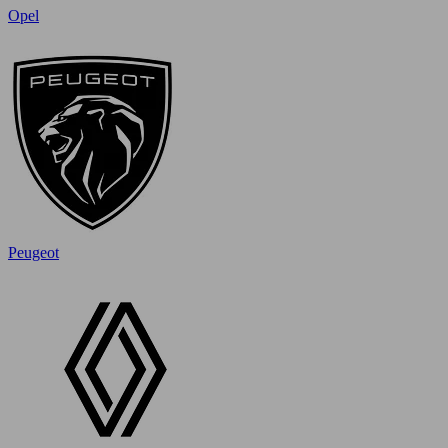
Opel
Peugeot