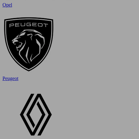
Opel
Peugeot