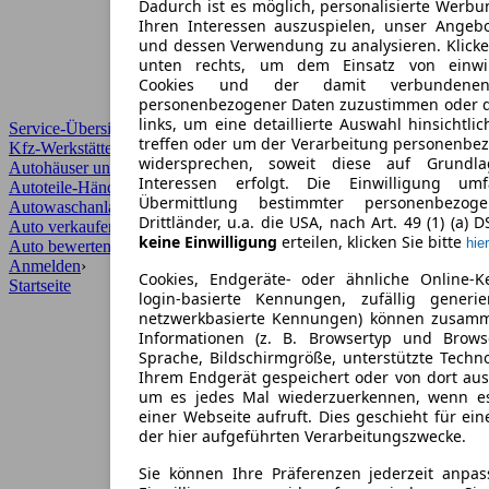
Dadurch ist es möglich, personalisierte Werb
Ihren Interessen auszuspielen, unser Angeb
und dessen Verwendung zu analysieren. Klicke
unten rechts, um dem Einsatz von einwill
Cookies und der damit verbundenen 
personenbezogener Daten zuzustimmen oder d
links, um eine detaillierte Auswahl hinsichtli
Service-Übersicht
treffen oder um der Verarbeitung personenbe
Kfz-Werkstätten
widersprechen, soweit diese auf Grundla
Autohäuser und Händler
Interessen erfolgt. Die Einwilligung um
Autoteile-Händler
Übermittlung bestimmter personenbezo
Autowaschanlagen
Drittländer, u.a. die USA, nach Art. 49 (1) (a) 
Auto verkaufen
›
keine Einwilligung
erteilen, klicken Sie bitte
hier
Auto bewerten
›
Anmelden
›
Cookies, Endgeräte- oder ähnliche Online-K
Startseite
login-basierte Kennungen, zufällig generi
netzwerkbasierte Kennungen) können zusam
Informationen (z. B. Browsertyp und Browse
Sprache, Bildschirmgröße, unterstützte Techno
Ihrem Endgerät gespeichert oder von dort au
um es jedes Mal wiederzuerkennen, wenn e
einer Webseite aufruft. Dies geschieht für ei
der hier aufgeführten Verarbeitungszwecke.
Sie können Ihre Präferenzen jederzeit anpas