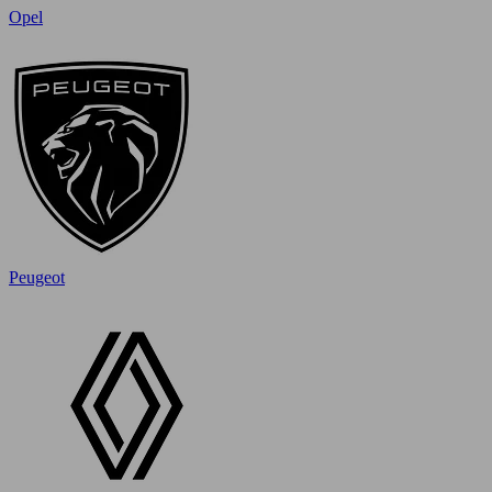
Opel
Peugeot