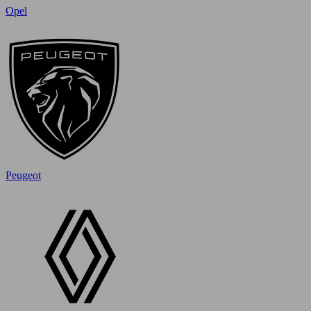
Opel
Peugeot