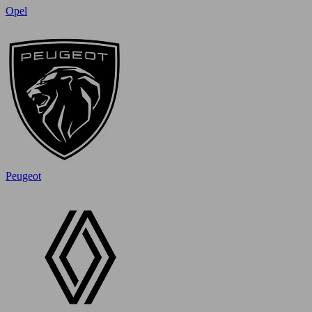
Opel
Peugeot