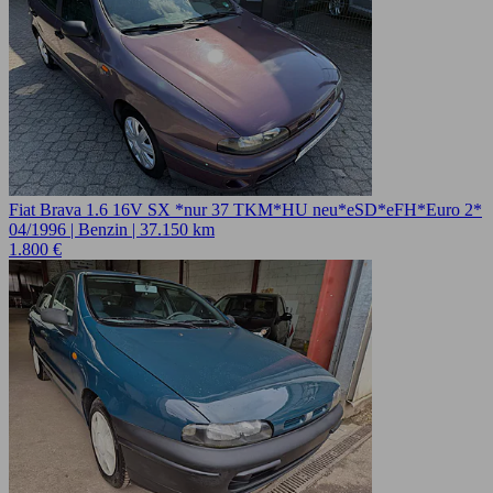
Fiat Brava 1.6 16V SX *nur 37 TKM*HU neu*eSD*eFH*Euro 2*
04/1996 | Benzin | 37.150 km
1.800 €