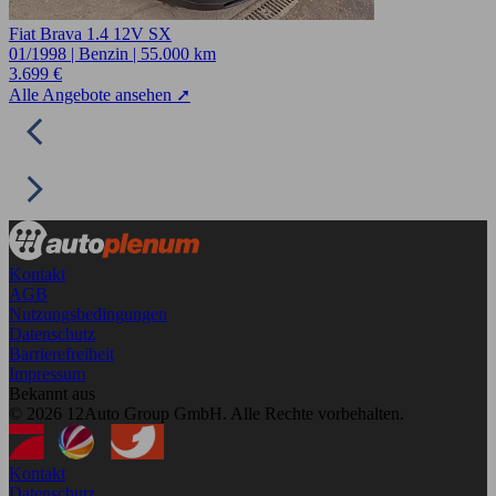
Fiat Brava 1.4 12V SX
01/1998 | Benzin | 55.000 km
3.699 €
Alle Angebote ansehen ➚
Kontakt
AGB
Nutzungsbedingungen
Datenschutz
Barrierefreiheit
Impressum
Bekannt aus
© 2026 12Auto Group GmbH. Alle Rechte vorbehalten.
Kontakt
Datenschutz