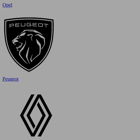
Opel
Peugeot