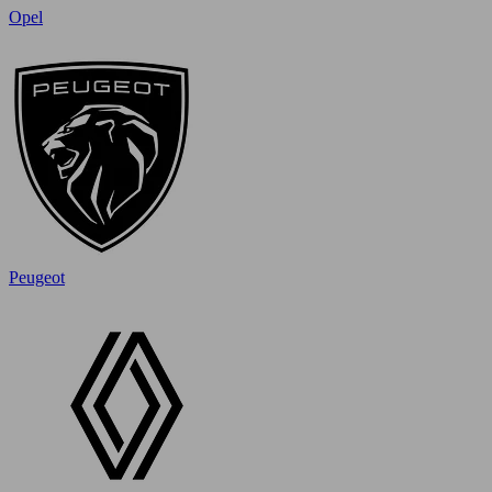
Opel
Peugeot