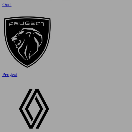
Opel
Peugeot