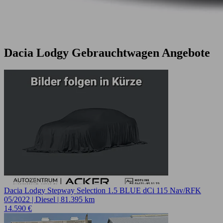
Dacia Lodgy Gebrauchtwagen Angebote
Dacia Lodgy Stepway Selection 1.5 BLUE dCi 115 Nav/RFK
05/2022 | Diesel | 81.395 km
14.590 €