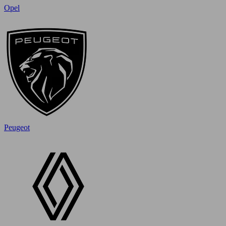
Opel
Peugeot