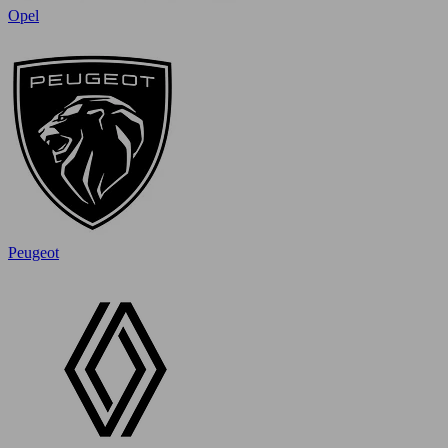
Opel
Peugeot