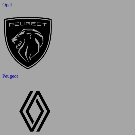
Opel
Peugeot