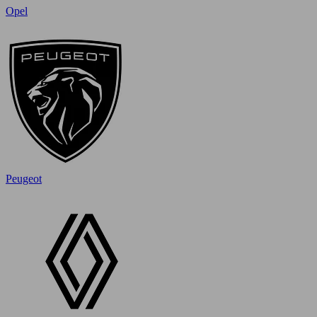
Opel
Peugeot