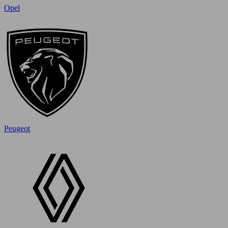
Opel
Peugeot